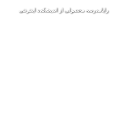
رايامدرسه محصولی از انديشکده اينترنتی